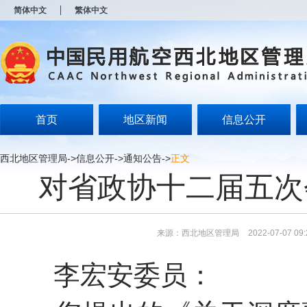
新
简体中文
繁体中文
窗
口
打
开
无
障
碍
说
明
首页
地区新闻
信息公开
页
面,
按
西北地区管理局
->
信息公开
->
通知公告
->
正文
Alt
对省政协十二届五次
加
波
浪
键
打
来源：西北地区管理局
2022-07-07 09:
开
导
盲
李宏安
委员：
模
式