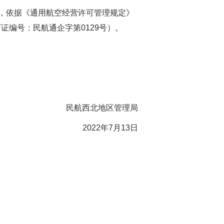
，依据《通用航空经营许可管理规定》
可证编号：民航通企字第0
129
号）
。
民航西北地区管理局
202
2
年
7
月
13
日