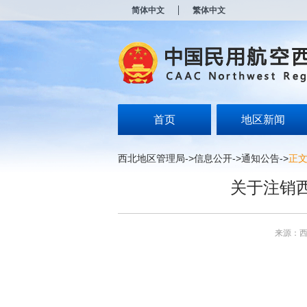
新
简体中文
繁体中文
窗
口
打
开
无
障
碍
说
明
首页
地区新闻
页
面,
按
西北地区管理局
->
信息公开
->
通知公告
->
正
Alt
加
关于注销
波
浪
键
打
来源：
开
导
盲
模
式