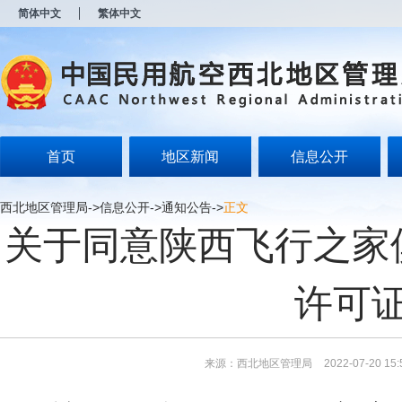
新
简体中文
繁体中文
窗
口
打
开
无
障
碍
说
明
首页
地区新闻
信息公开
页
面,
按
西北地区管理局
->
信息公开
->
通知公告
->
正文
Alt
关于同意陕西飞行之家
加
波
浪
键
许可
打
开
导
盲
模
来源：西北地区管理局
2022-07-20 15:
式