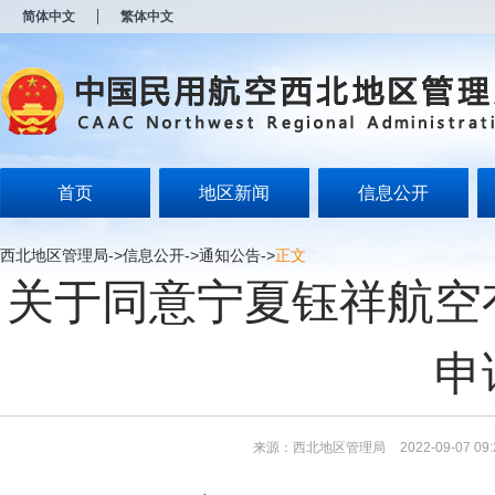
新
简体中文
繁体中文
窗
口
打
开
无
障
碍
说
明
首页
地区新闻
信息公开
页
面,
按
西北地区管理局
->
信息公开
->
通知公告
->
正文
Alt
关于同意宁夏钰祥航空
加
波
浪
键
申
打
开
导
盲
模
来源：西北地区管理局
2022-09-07 09:
式