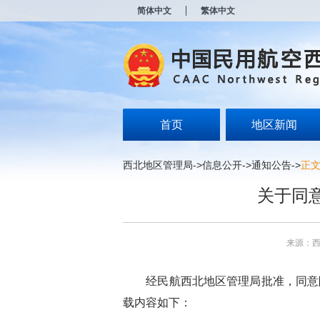
新
简体中文
繁体中文
窗
口
打
开
无
障
碍
说
明
首页
地区新闻
页
面,
按
西北地区管理局
->
信息公开
->
通知公告
->
正
Alt
加
关于同
波
浪
键
打
来源：
开
导
盲
经民航西北地区管理局批准，同意
模
式
载内容如下：