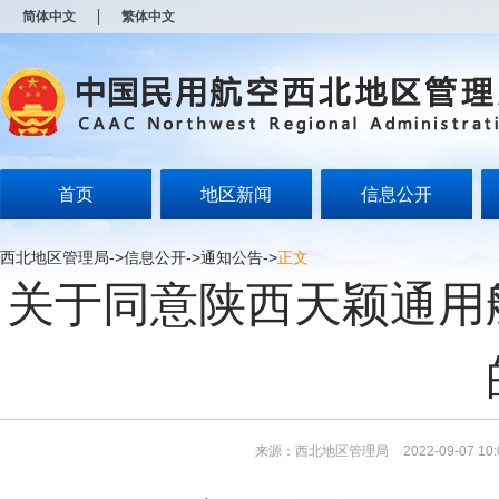
新
简体中文
繁体中文
窗
口
打
开
无
障
碍
说
明
首页
地区新闻
信息公开
页
面,
按
西北地区管理局
->
信息公开
->
通知公告
->
正文
Alt
关于同意陕西天颖通用
加
波
浪
键
打
开
导
盲
模
来源：西北地区管理局
2022-09-07 10:
式