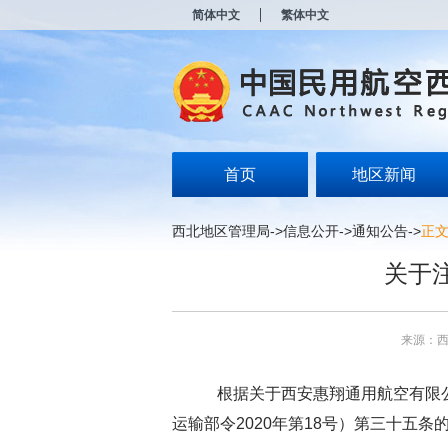
新
简体中文
繁体中文
窗
口
打
开
无
障
碍
说
明
首页
地区新闻
页
面,
按
西北地区管理局
->
信息公开
->
通知公告
->
正
Alt
加
关于
波
浪
键
打
来源：
开
导
盲
根据关于西安惠翔通用航空有限
模
式
运输部令2020年第18号）第三十五