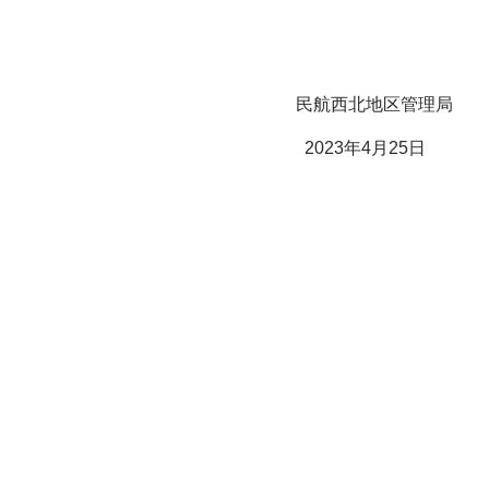
民航西北地区管理局
02
3
年
4
月
25
日