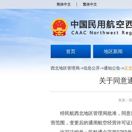
新
简体中文
繁体中文
窗
口
打
开
无
障
碍
说
明
首页
地区新闻
页
面,
按
西北地区管理局
->
信息公开
->
通知公告
->
正
Alt
加
关于同意
波
浪
键
打
来源：
开
导
盲
经民航西北地区管理局批准，同意
模
营范围，变更后的通用航空经营许可证
式