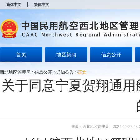
新
简体中文
繁体中文
窗
口
打
开
无
障
碍
说
明
首页
地区新闻
信息公开
页
面,
按
西北地区管理局
->
信息公开
->
通知公告
->
正文
Alt
关于同意宁夏贺翔通用
加
波
浪
键
打
开
导
盲
模
来源：西北地区管理局
2024-11-28 14:
式