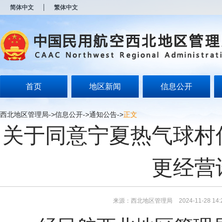
新
简体中文
繁体中文
窗
口
打
开
无
障
碍
说
明
首页
地区新闻
信息公开
页
面,
按
西北地区管理局
->
信息公开
->
通知公告
->
正文
Alt
关于同意宁夏热气球村
加
波
浪
键
更经营
打
开
导
盲
模
来源：西北地区管理局
2024-11-28 14:
式