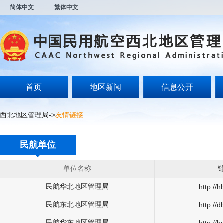
新
简体中文
繁体中文
窗
口
打
开
无
障
碍
说
明
首页
地区新闻
信息公开
页
面,
按
西北地区管理局
->
友情链接
Alt
加
波
民航单位
浪
键
打
单位名称
开
导
民航华北地区管理局
http://
盲
模
民航东北地区管理局
http://
式
民航华东地区管理局
http://