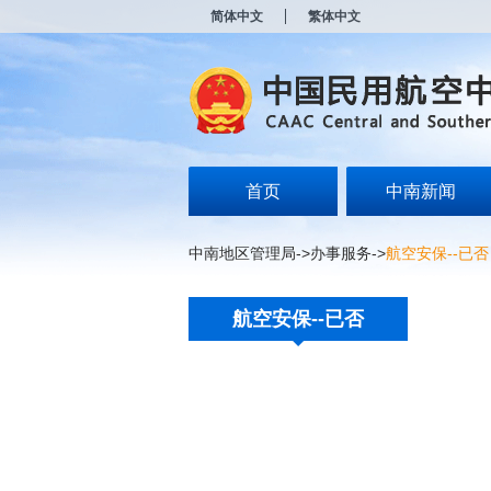
新
简体中文
繁体中文
窗
口
打
开
无
障
碍
说
明
首页
中南新闻
页
面,
按
中南地区管理局
->
办事服务
->
航空安保--已否
Alt
加
波
航空安保--已否
浪
键
打
开
导
盲
模
式