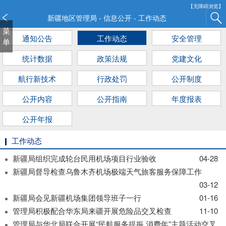
新
【无障碍浏览】
窗
新疆地区管理局 - 信息公开 - 工作动态
口
菜
通知公告
工作动态
安全管理
打
单
开
统计数据
政策法规
党建文化
无
障
航行新技术
行政处罚
公开制度
碍
说
公开内容
公开指南
年度报表
明
页
公开年报
面,
按
工作动态
Alt
新疆局组织完成轮台民用机场项目行业验收
04-28
加
新疆局督导检查乌鲁木齐机场极端天气旅客服务保障工作
波
浪
03-12
键
新疆局会见新疆机场集团领导班子一行
01-16
打
管理局积极配合华东局来疆开展危险品交叉检查
11-10
开
管理局与华北局联合开展“民航服务提振 消费年”主题活动交叉