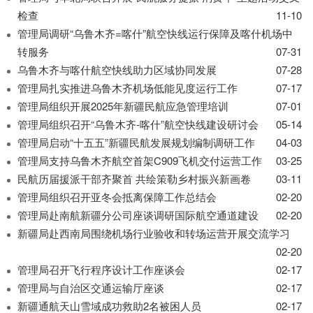
导
检查
11-10
盲
模
管理局调研“乌鲁木齐=喀什”航空快线运行保障及喀什机场中
式
转服务
07-31
乌鲁木齐与喀什航空快线助力区域协同发展
07-28
管理局扎实推进乌鲁木齐机场低能见度运行工作
07-17
管理局组织开展2025年新疆民航应急管理培训
07-01
管理局组织召开“乌鲁木齐-喀什”航空快线建设研讨会
05-14
管理局启动“十五五”新疆民航发展规划编制调研工作
04-03
管理局支持乌鲁木齐航空首架C909飞机交付运营工作
03-25
民航历届援派干部齐聚首 共绘策勒乡村振兴新画卷
03-11
管理局组织召开亚冬会抵离保障工作总结会
02-20
管理局赴南航新疆分公司座谈调研国际航空通道建设
02-20
新疆局赴西南局围绕机场行业验收和转场运营开展交流学习
02-20
管理局召开飞行程序设计工作座谈会
02-17
管理局与自治区交通运输厅座谈
02-17
新疆通航天山雪域成功救助2名被困人员
02-17