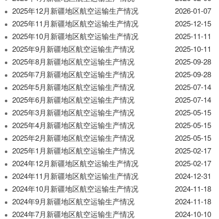
导
2025年12月新疆地区航空运输生产情况
2026-01-07
盲
模
2025年11月新疆地区航空运输生产情况
2025-12-15
式
2025年10月新疆地区航空运输生产情况
2025-11-11
2025年9月新疆地区航空运输生产情况
2025-10-11
2025年8月新疆地区航空运输生产情况
2025-09-28
2025年7月新疆地区航空运输生产情况
2025-09-28
2025年5月新疆地区航空运输生产情况
2025-07-14
2025年6月新疆地区航空运输生产情况
2025-07-14
2025年3月新疆地区航空运输生产情况
2025-05-15
2025年4月新疆地区航空运输生产情况
2025-05-15
2025年2月新疆地区航空运输生产情况
2025-05-15
2025年1月新疆地区航空运输生产情况
2025-02-17
2024年12月新疆地区航空运输生产情况
2025-02-17
2024年11月新疆地区航空运输生产情况
2024-12-31
2024年10月新疆地区航空运输生产情况
2024-11-18
2024年9月新疆地区航空运输生产情况
2024-11-18
2024年7月新疆地区航空运输生产情况
2024-10-10