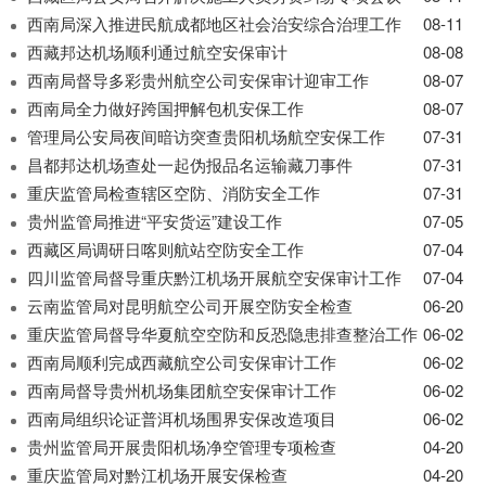
导
西南局深入推进民航成都地区社会治安综合治理工作
08-11
盲
模
西藏邦达机场顺利通过航空安保审计
08-08
式
西南局督导多彩贵州航空公司安保审计迎审工作
08-07
西南局全力做好跨国押解包机安保工作
08-07
管理局公安局夜间暗访突查贵阳机场航空安保工作
07-31
昌都邦达机场查处一起伪报品名运输藏刀事件
07-31
重庆监管局检查辖区空防、消防安全工作
07-31
贵州监管局推进“平安货运”建设工作
07-05
西藏区局调研日喀则航站空防安全工作
07-04
四川监管局督导重庆黔江机场开展航空安保审计工作
07-04
云南监管局对昆明航空公司开展空防安全检查
06-20
重庆监管局督导华夏航空空防和反恐隐患排查整治工作
06-02
西南局顺利完成西藏航空公司安保审计工作
06-02
西南局督导贵州机场集团航空安保审计工作
06-02
西南局组织论证普洱机场围界安保改造项目
06-02
贵州监管局开展贵阳机场净空管理专项检查
04-20
重庆监管局对黔江机场开展安保检查
04-20