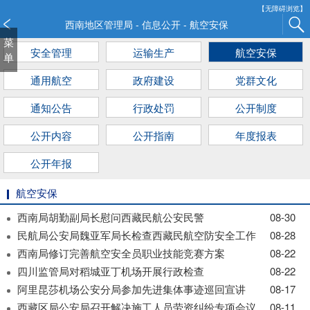
新
【无障碍浏览】
窗
西南地区管理局 - 信息公开 - 航空安保
口
菜
安全管理
运输生产
航空安保
打
单
开
通用航空
政府建设
党群文化
无
障
通知公告
行政处罚
公开制度
碍
说
公开内容
公开指南
年度报表
明
页
公开年报
面,
按
航空安保
Alt
西南局胡勤副局长慰问西藏民航公安民警
08-30
加
民航局公安局魏亚军局长检查西藏民航空防安全工作
08-28
波
浪
西南局修订完善航空安全员职业技能竞赛方案
08-22
键
四川监管局对稻城亚丁机场开展行政检查
08-22
打
阿里昆莎机场公安分局参加先进集体事迹巡回宣讲
08-17
开
西藏区局公安局召开解决施工人员劳资纠纷专项会议
08-11