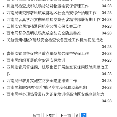
导
川监局检查成都机场货站货物运输安保管理工作
04-28
盲
模
西南局研究部署民航成都地区社会治安综合治理工作
04-28
式
西南局认真学习贯彻民航局空防会议精神部署近期工作
04-28
四川监管局加强通用航空公司安保监察工作
04-28
西南局督导昆明机场完成空防安全隐患整改
04-28
民航贵州辖区X射线安全检查设备定检工作机制初见成效
04-28
贵州监管局督促辖区重点单位加强航空安保工作
04-28
西南局组织开展航空货运安保培训
04-28
四川监管局督促四川机场集团开展航空安保问题隐患整改工
作
04-28
西南局部署并实施空防安全隐患排查工作
04-28
西南局着眼3视野筑牢地区空地安保联动新机制
04-28
西南局举办现场异常行为识别培训提高地区安保查缉能力
04-28
7
首页
上5页
上一页
6