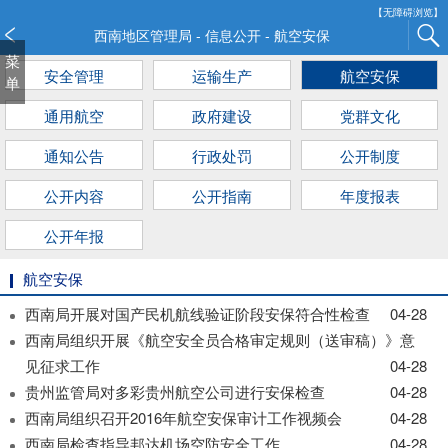
新
【无障碍浏览】
窗
西南地区管理局 - 信息公开 - 航空安保
口
菜
安全管理
运输生产
航空安保
打
单
开
通用航空
政府建设
党群文化
无
障
通知公告
行政处罚
公开制度
碍
说
公开内容
公开指南
年度报表
明
页
公开年报
面,
按
航空安保
Alt
西南局开展对国产民机航线验证阶段安保符合性检查
04-28
加
西南局组织开展《航空安全员合格审定规则（送审稿）》意
波
浪
见征求工作
04-28
键
贵州监管局对多彩贵州航空公司进行安保检查
04-28
打
西南局组织召开2016年航空安保审计工作视频会
04-28
开
西南局检查指导邦达机场空防安全工作
04-28