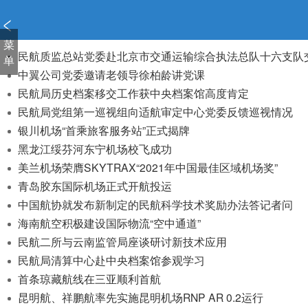
新
窗
口
菜
打
民航质监总站党委赴北京市交通运输综合执法总队十六支队
单
开
中翼公司党委邀请老领导徐柏龄讲党课
无
民航局历史档案移交工作获中央档案馆高度肯定
障
民航局党组第一巡视组向适航审定中心党委反馈巡视情况
碍
银川机场“首乘旅客服务站”正式揭牌
说
黑龙江绥芬河东宁机场校飞成功
明
页
美兰机场荣膺SKYTRAX“2021年中国最佳区域机场奖”
面,
青岛胶东国际机场正式开航投运
按
中国航协就发布新制定的民航科学技术奖励办法答记者问
Alt
海南航空积极建设国际物流“空中通道”
加
民航二所与云南监管局座谈研讨新技术应用
波
民航局清算中心赴中央档案馆参观学习
浪
键
首条琼藏航线在三亚顺利首航
打
昆明航、祥鹏航率先实施昆明机场RNP AR 0.2运行