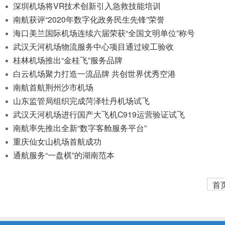
开
深圳机场将VR技术创新引入急救技能培训
导
南航获评“2020年数字化政务民生先锋”荣誉
盲
海口美兰国际机场连续六届荣获“全国文明单位”称号
模
武汉天河机场物流服务中心项目通过竣工验收
式
桂林机场推出“金桂飞”服务品牌
白云机场聚力打造一流品牌 共创世界优秀空港
南航首航荆州沙市机场
山东监管局组织完成菏泽牡丹机场试飞
武汉天河机场进行国产大飞机C919运营验证试飞
南航率先推出全新“数字客舱服务平台”
重庆仙女山机场首航成功
通航服务“一盘棋”的湖南范本
首