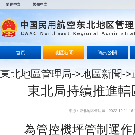
新
简体中文
繁體中文
窗
口
打
开
无
障
碍
说
明
首頁
地區新聞
資訊公開
页
面,
按
東北地區管理局
->
地區新聞
->
Alt
加
波
東北局持續推進轄
浪
键
打
开
导
來源：東北地區管理局
2022-10-11 16:
盲
模
為管控機坪管制運作風
式