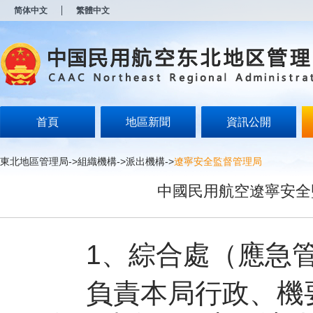
新
简体中文
繁體中文
窗
口
打
开
无
障
碍
说
明
首頁
地區新聞
資訊公開
页
面,
按
東北地區管理局
->
組織機構
->
派出機構
->
遼寧安全監督管理局
Alt
加
中國民用航空遼寧安全
波
浪
键
打
开
1、綜合處（應急管
导
盲
模
負責本局行政、機要
式