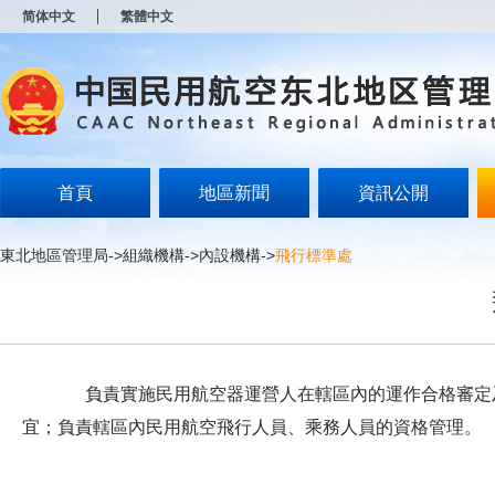
新
简体中文
繁體中文
窗
口
打
开
无
障
碍
说
明
首頁
地區新聞
資訊公開
页
面,
按
東北地區管理局
->
組織機構
->
內設機構
->
飛行標準處
Alt
加
波
浪
键
打
开
負責實施民用航空器運營人在轄區內的運作合格審定及
导
盲
宜；負責轄區內民用航空飛行人員、乘務人員的資格管理。
模
式