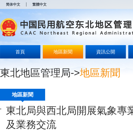
新
简体中文
繁體中文
窗
口
打
开
无
障
碍
说
明
首頁
地區新聞
資訊公開
页
面,
按
東北地區管理局
->
地區新聞
Alt
加
波
浪
键
地區新聞
打
开
東北局與西北局開展氣象專
导
盲
模
及業務交流
式