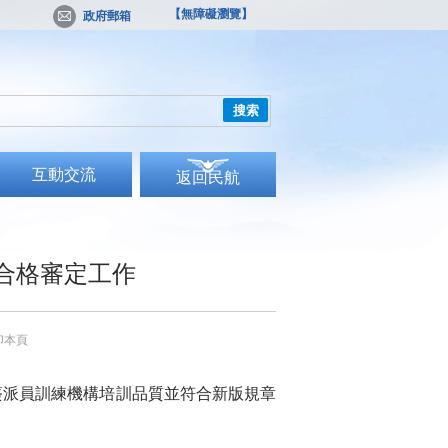
【無障礙瀏覽】
政府郵箱
搜索
互動交流
返回民航
合格審定工作
印本頁
簽派員訓練機構培訓品質並符合新版規章