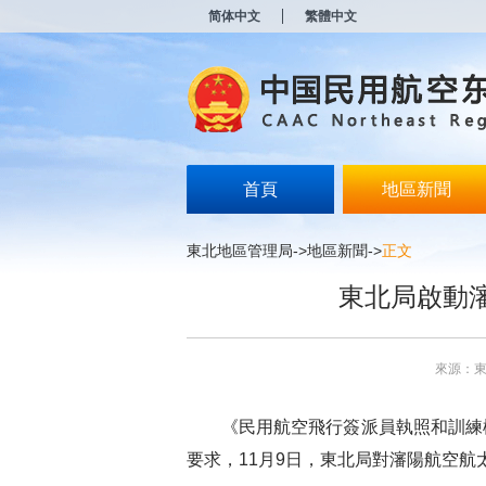
新
简体中文
繁體中文
窗
口
打
开
无
障
碍
说
明
首頁
地區新聞
页
面,
按
東北地區管理局
->
地區新聞
->
正文
Alt
加
東北局啟動
波
浪
键
打
來源：
开
导
盲
《民用航空飛行簽派員執照和訓練機構
模
式
要求，11月9日，東北局對瀋陽航空