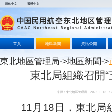
新
简体中文
繁體中文
窗
口
打
开
无
障
碍
说
明
首頁
地區新聞
資訊公開
页
面,
按
東北地區管理局
->
地區新聞
->
Alt
加
波
東北局組織召開“
浪
键
打
开
导
來源：東北地區管理局
2022-11-18 16:
盲
模
11月18日，東北局組
式