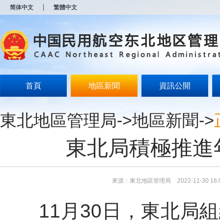
新
简体中文
繁體中文
窗
口
打
开
无
障
碍
说
明
首頁
地區新聞
資訊公開
页
面,
按
東北地區管理局
->
地區新聞
->
Alt
加
波
東北局積極推進
浪
键
打
开
导
來源：東北地區管理局
2022-11-30 16:
盲
模
11月30日，東北局組
式