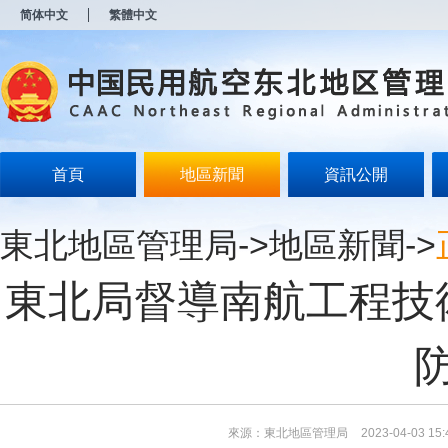
新
简体中文
繁體中文
窗
口
打
开
无
障
碍
说
明
首頁
地區新聞
資訊公開
页
面,
按
東北地區管理局
->
地區新聞
->
Alt
加
波
東北局督導南航工程技
浪
键
打
开
导
盲
模
式
來源：東北地區管理局
2023-04-03 15: