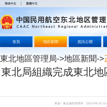
新
简体中文
繁體中文
窗
口
打
开
无
障
碍
说
明
首頁
地區新聞
資訊公開
页
面,
按
東北地區管理局
->
地區新聞
->
Alt
加
波
東北局組織完成東北地
浪
键
打
开
导
盲
模
式
來源：東北地區管理局
2023-04-18 15: