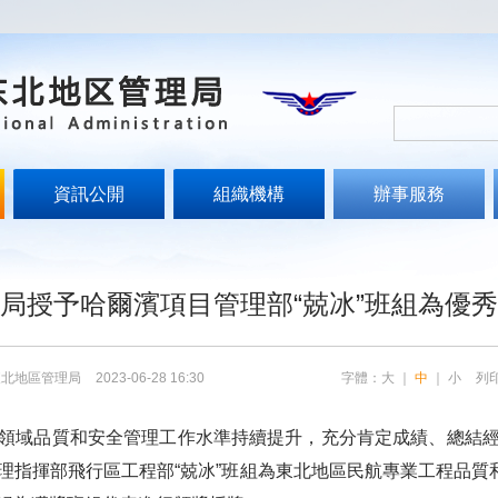
資訊公開
組織機構
辦事服務
局授予哈爾濱項目管理部“兢冰”班組為優
東北地區管理局
2023-06-28 16:30
字體：
大
｜
中
｜
小
列
域品質和安全管理工作水準持續提升，充分肯定成績、總結經
理指揮部飛行區工程部“兢冰”班組為東北地區民航專業工程品質和