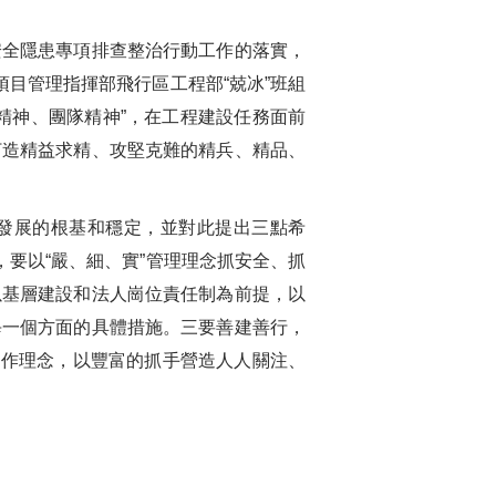
全隱患專項排查整治行動工作的落實，
目管理指揮部飛行區工程部“兢冰”班組
精神、團隊精神”，在工程建設任務面前
打造精益求精、攻堅克難的精兵、精品、
發展的根基和穩定，並對此提出三點希
要以“嚴、細、實”管理理念抓安全、抓
以基層建設和法人崗位責任制為前提，以
每一個方面的具體措施。三要善建善行，
”的工作理念，以豐富的抓手營造人人關注、