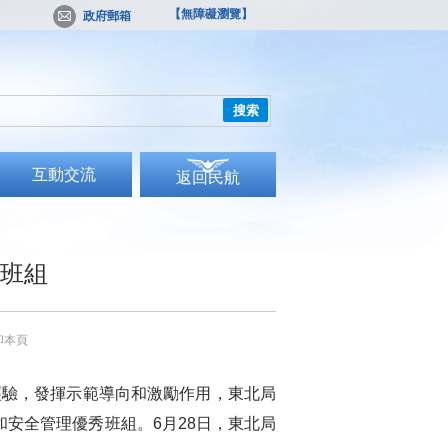
【無障礙瀏覽】
政府郵箱
搜索
互動交流
返回民航
秀班組
印本頁
驗，發揮示範導向和激勵作用，東北局
安全管理優秀班組。6月28日，東北局