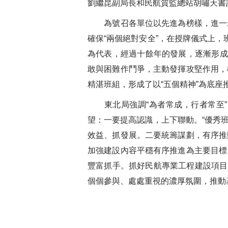
劉繼昆副局長和民航質監總站胡嘯天書
為號召各單位以先進為榜樣，進一步
確保“兩個絕對安全”，在授牌儀式上
為代表，經過十餘年的發展，逐漸形成
敢與困難作鬥爭，主動發揮攻堅作用，
精湛班組，形成了以“五個精神”為底座
東北局強調“為者常成，行者常至”
望：一要提高認識，上下聯動。“優秀
效益、抓發展。二要統籌謀劃，有序推
加強建設內容平穩有序推進為主要目標
豐富抓手。抓好民航專業工程建設項目的品
個個參與、處處重視的濃厚氛圍，推動