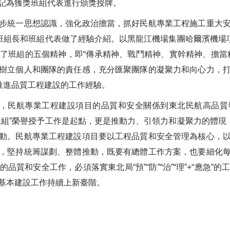
記為獲獎班組代表進行頒獎授牌。
統一思想認識，強化政治擔當，抓好民航專業工程施工重大安
，班組長和班組代表做了經驗介紹。以黑龍江機場集團哈爾濱機場項
了班組的五個精神，即“傳承精神、戰鬥精神、實幹精神、擔當
樹立個人和團隊的責任感，充分匯聚團隊的凝聚力和向心力，
推進品質工程建設的工作經驗。
，民航專業工程建設項目的品質和安全關係到東北民航高品質
班組”榮譽授予工作是起點，更是推動力、引領力和凝聚力的體現，
動。民航專業工程建設項目要以工程品質和安全管理為核心，
，堅持統籌謀劃、整體推動，既要有總體工作方案，也要細化
質和安全工作，必須落實東北局“預”“防”“治”“理”+“應急
基本建設工作持續上新臺階。