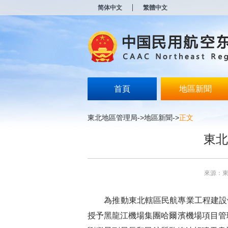
新
简体中文
繁體中文
窗
口
打
开
无
障
碍
说
明
首頁
地區新聞
页
面,
按
東北地區管理局
->
地區新聞
->
正文
Alt
加
東北
波
浪
键
打
來源：
开
导
盲
為推動東北轄區民航專業工程建設領
模
式
授予黑龍江機場集團哈爾濱機場項目管