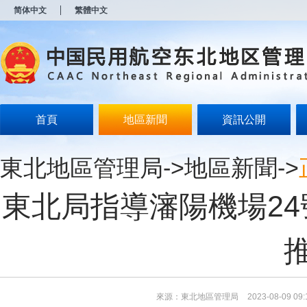
新
简体中文
繁體中文
窗
口
打
开
无
障
碍
说
明
首頁
地區新聞
資訊公開
页
面,
按
東北地區管理局
->
地區新聞
->
Alt
加
波
東北局指導瀋陽機場2
浪
键
打
开
导
盲
模
式
來源：東北地區管理局
2023-08-09 09: