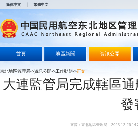
新
简体中文
繁體中文
窗
口
打
开
无
障
碍
说
明
首頁
地區新聞
資訊公開
页
面,
按
東北地區管理局
->
資訊公開
->
工作動態
->
正文
Alt
大連監管局完成轄區通航
加
波
浪
键
發
打
开
导
盲
模
來源：東北地區管理局
2023-12-26 14:
式