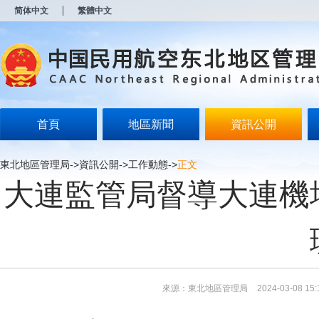
新
简体中文
繁體中文
窗
口
打
开
无
障
碍
说
明
首頁
地區新聞
資訊公開
页
面,
按
東北地區管理局
->
資訊公開
->
工作動態
->
正文
Alt
大連監管局督導大連機
加
波
浪
键
打
开
导
盲
模
來源：東北地區管理局
2024-03-08 15:
式