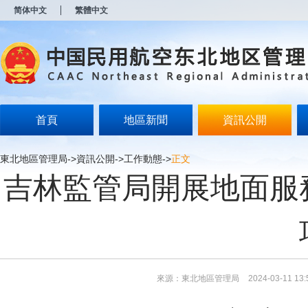
新
简体中文
繁體中文
窗
口
打
开
无
障
碍
说
明
首頁
地區新聞
資訊公開
页
面,
按
東北地區管理局
->
資訊公開
->
工作動態
->
正文
Alt
吉林監管局開展地面服
加
波
浪
键
打
开
导
盲
模
來源：東北地區管理局
2024-03-11 13:
式