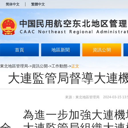
新
简体中文
繁體中文
窗
口
打
开
无
障
碍
说
明
首頁
地區新聞
資訊公開
页
面,
按
東北地區管理局
->
資訊公開
->
工作動態
->
正文
Alt
大連監管局督導大連
加
波
浪
键
打
來源：東北地區管理局
2024-03-15 13:
开
导
盲
為進一步加強大連機場
模
式
全，大連監管局組織大連