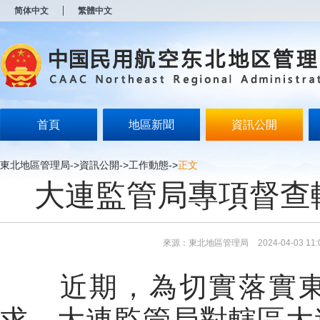
新
简体中文
繁體中文
窗
口
打
开
无
障
碍
说
明
首頁
地區新聞
資訊公開
页
面,
按
東北地區管理局
->
資訊公開
->
工作動態
->
正文
Alt
大連監管局專項督查
加
波
浪
键
打
來源：東北地區管理局
2024-04-03 11:
开
导
盲
近期，為切實落實東
模
式
求，大連監管局對轄區大