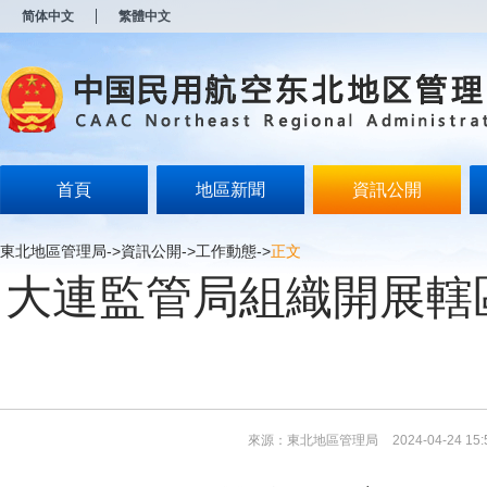
新
简体中文
繁體中文
窗
口
打
开
无
障
碍
说
明
首頁
地區新聞
資訊公開
页
面,
按
東北地區管理局
->
資訊公開
->
工作動態
->
正文
Alt
大連監管局組織開展轄
加
波
浪
键
打
开
导
盲
模
來源：東北地區管理局
2024-04-24 15:
式