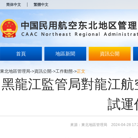
新
简体中文
繁體中文
窗
口
打
开
无
障
碍
说
明
首頁
地區新聞
資訊公開
页
面,
按
東北地區管理局
->
資訊公開
->
工作動態
->
正文
Alt
黑龍江監管局對龍江航
加
波
浪
键
試運
打
开
导
盲
模
來源：東北地區管理局
2024-04-28 17:
式