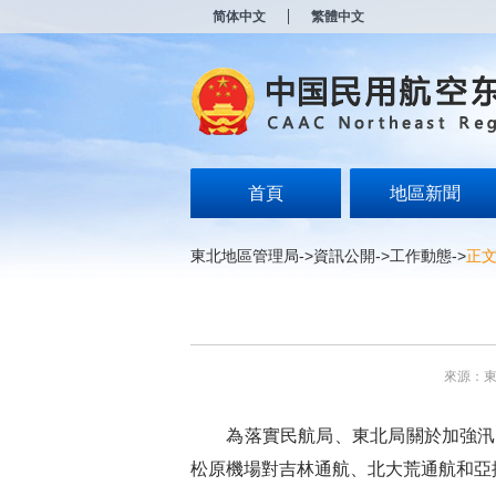
新
简体中文
繁體中文
窗
口
打
开
无
障
碍
说
明
首頁
地區新聞
页
面,
按
東北地區管理局
->
資訊公開
->
工作動態
->
正
Alt
加
波
浪
键
打
來源：
开
导
盲
為落實民航局、東北局關於加強汛期
模
式
松原機場對吉林通航、北大荒通航和亞