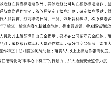
通航在長春機場運作外，其餘通航公司均在松原機場運作，監
通航實際運作情況，監管局制定了檢查計劃，確定檢查重點，
行人員資質、航前準備日誌、三測、氣象資料獲取、松原機場
行了檢查，檢查內容包括跳傘教練、疊傘員資質、疊傘區域和記
員及其主管領導作出安全提示，要求各公司嚴守安全紅線，落
品質，嚴格放行標準和天氣運作標準；做好航空器係留、雷雨
運作和空中防相撞的風險防控；落實3人以上上機運作報備制度
任感轉化為“事事心中有底”的行動力，加大通航安全監管力度