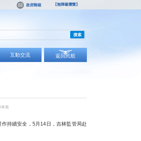
【無障礙瀏覽】
政府郵箱
搜索
互動交流
返回民航
印本頁
持續安全，5月14日，吉林監管局赴