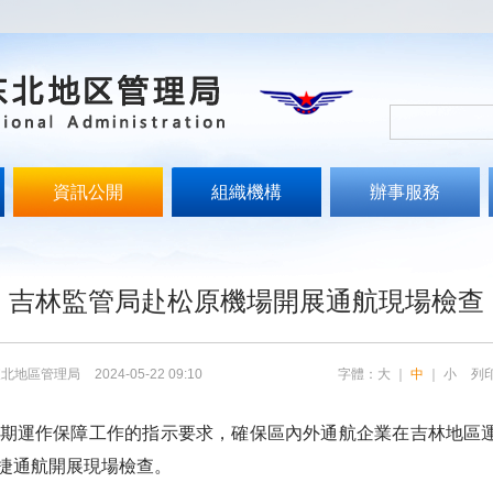
資訊公開
組織機構
辦事服務
文
吉林監管局赴松原機場開展通航現場檢查
東北地區管理局
2024-05-22 09:10
字體：
大
｜
中
｜
小
列
運作保障工作的指示要求，確保區內外通航企業在吉林地區運作
捷通航開展現場檢查。