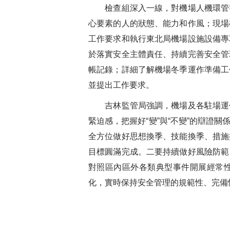
檢查組深入一線，對機場人機環管等
心要素的人的狀態、能力和作風；現場
工作要求和執行東北局機場設施設備專
於落實安全主體責任、持續完善安全管
帳記錄；詳細了解機場冬季運作準備工
並提出工作要求。
吉林監管局強調，機場及各駐場運作
緊迫感，把握好“變”與“不變”的辯
全方位做好思想換季、技能換季、措施
目標圓滿完成。二要持續做好風險防範
對照區內區外各類典型事件開展經常性
化，實時保持安全管理的規範性、完備