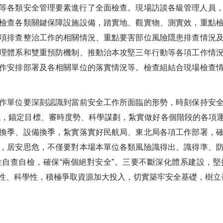
各類安全管理要素進行了全面檢查。現場訪談各級管理人員，觀
檢查各類關鍵保障設施設備，踏實地、觀實物、測實效，重點
項排查整治工作的相關情況、重點要害部位風險隱患排查情況
理體系和雙重預防機制、推動治本攻堅三年行動等各項工作情
作安排部署及各相關單位的落實情況等。檢查組結合現場檢查
單位要深刻認識到當前安全工作所面臨的形勢，時刻保持安全
證關係，錨定目標、審時度勢、科學謀劃，紮實做好各個階段的各項
換季、設備換季，紮實落實好民航局、東北局各項工作部署，
，居安思危，不僅要對本場本單位各類風險識得出、識得準、
自查自檢，確保“兩個絕對安全”。三要不斷深化體系建設，
性、科學性，積極爭取資源加大投入，切實築牢安全基礎，樹立