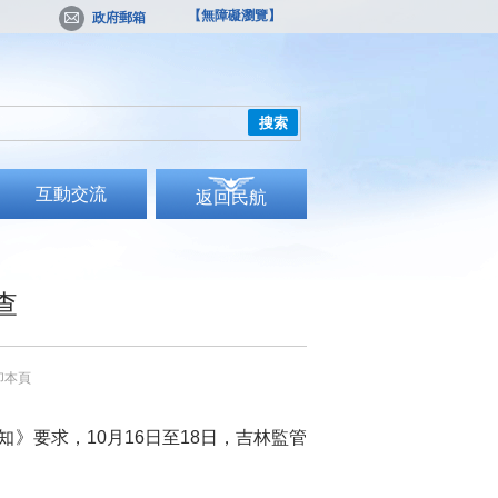
【無障礙瀏覽】
政府郵箱
搜索
互動交流
返回民航
查
印本頁
要求，10月16日至18日，吉林監管