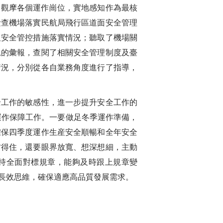
摩各個運作崗位，實地感知‌作為最核
檢查機場落實民航局飛行區道面安全管理
及安全管控措施落實情況；聽取了機場關
況的彙報，查閱了相關安全管理制度及臺
情況，分別從各自業務角度進行了指導，
工作的敏感性，進一步提升安全工作的
運作保障工作。一要做足冬季運作準備，
確保四季度運作生産安全順暢和全年安全
防得住，還要眼界放寬、想深想細，主動
堅持全面對標規章，能夠及時跟上規章變
長效思維，確保適應高品質發展需求。