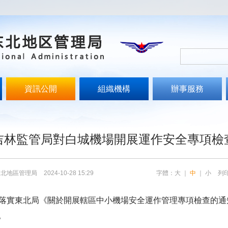
資訊公開
組織機構
辦事服務
文
吉林監管局對白城機場開展運作安全專項檢
東北地區管理局
2024-10-28 15:29
字體：
大
｜
中
｜
小
列
東北局《關於開展轄區中小機場安全運作管理專項檢查的通知》
。