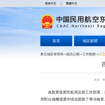
新
简体中文
繁體中文
窗
口
打
开
无
障
碍
说
明
首頁
地區新聞
页
面,
按
東北地區管理局
->
資訊公開
->
工作動態
->
正
Alt
加
波
浪
键
打
來源：
开
导
盲
為紮實落實民航局近期工作部署，落實
模
式
局對白城機場運作情況開展了專項檢查