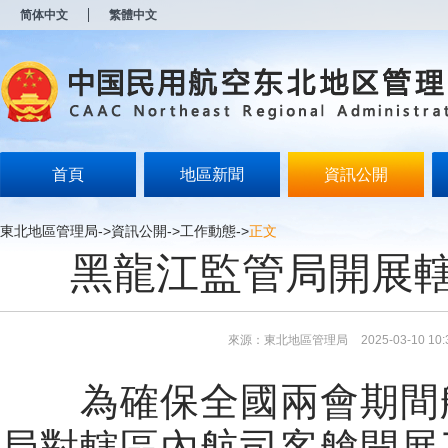
新
简体中文
繁體中文
窗
口
打
开
无
障
碍
说
明
首頁
地區新聞
資訊公開
页
面,
按
東北地區管理局
->
資訊公開
->
工作動態
->
正文
Alt
黑龍江監管局開展
加
波
浪
键
打
來源：東北地區管理局
2025-03-10 10:
开
导
盲
為確保全國兩會期間航
模
式
局對轄區內航司客艙開展