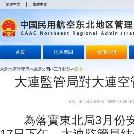
新
简体中文
繁體中文
窗
口
打
开
无
障
碍
说
明
首頁
地區新聞
資訊公開
页
面,
按
東北地區管理局
->
資訊公開
->
工作動態
->
正文
Alt
大連監管局對大連空
加
波
浪
键
打
來源：東北地區管理局
2025-03-20 16:
开
导
盲
為落實東北局3月份安
模
式
17日下午，大連監管局