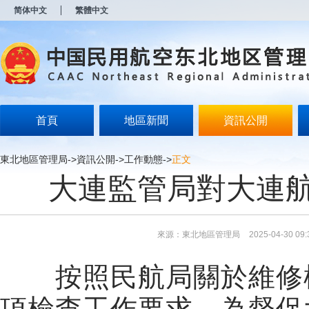
新
简体中文
繁體中文
窗
口
打
开
无
障
碍
说
明
首頁
地區新聞
資訊公開
页
面,
按
東北地區管理局
->
資訊公開
->
工作動態
->
正文
Alt
大連監管局對大連
加
波
浪
键
打
來源：東北地區管理局
2025-04-30 09:
开
导
盲
按照民航局關於維修標
模
式
項檢查工作要求，為督促