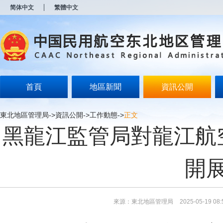
新
简体中文
繁體中文
窗
口
打
开
无
障
碍
说
明
首頁
地區新聞
資訊公開
页
面,
按
東北地區管理局
->
資訊公開
->
工作動態
->
正文
Alt
黑龍江監管局對龍江航
加
波
浪
键
開
打
开
导
盲
模
來源：東北地區管理局
2025-05-19 08:
式