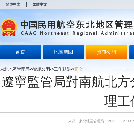
新
简体中文
繁體中文
窗
口
打
开
无
障
碍
说
明
首頁
地區新聞
資訊公開
页
面,
按
東北地區管理局
->
資訊公開
->
工作動態
->
正文
Alt
遼寧監管局對南航北方
加
波
浪
键
理工
打
开
导
盲
模
來源：東北地區管理局
2025-05-21 08:
式