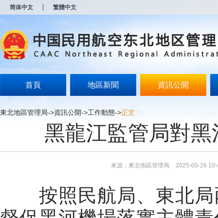
新
简体中文
繁體中文
窗
口
打
开
无
障
碍
说
明
首頁
地區新聞
資訊公開
页
面,
按
東北地區管理局
->
資訊公開
->
工作動態
->
正文
Alt
黑龍江監管局對黑
加
波
浪
键
打
來源：東北地區管理局
2025-05-26 10:
开
导
盲
按照民航局、東北局兩
模
式
督促黑河機場落實主體責