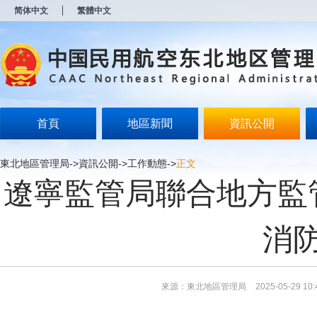
新
简体中文
繁體中文
窗
口
打
开
无
障
碍
说
明
首頁
地區新聞
資訊公開
页
面,
按
東北地區管理局
->
資訊公開
->
工作動態
->
正文
Alt
遼寧監管局聯合地方監
加
波
浪
键
消
打
开
导
盲
模
來源：東北地區管理局
2025-05-29 10:
式