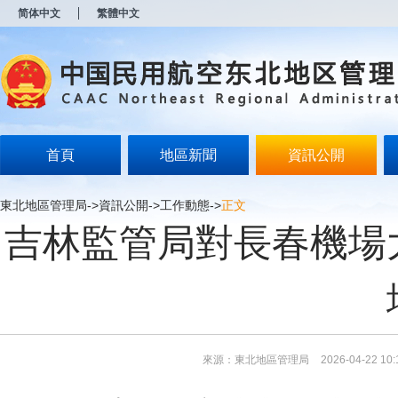
新
简体中文
繁體中文
窗
口
打
开
无
障
碍
说
明
首頁
地區新聞
資訊公開
页
面,
按
東北地區管理局
->
資訊公開
->
工作動態
->
正文
Alt
吉林監管局對長春機場
加
波
浪
键
打
开
导
盲
模
來源：東北地區管理局
2026-04-22 10:
式