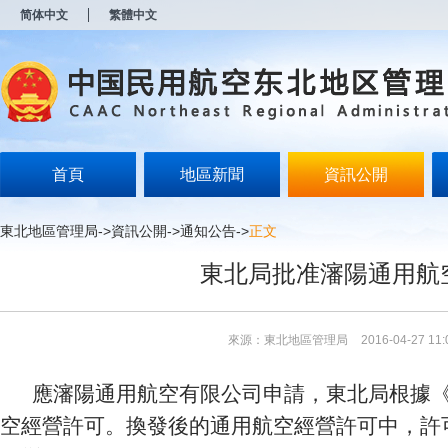
新
简体中文
繁體中文
窗
口
打
开
无
障
碍
说
明
首頁
地區新聞
資訊公開
页
面,
按
東北地區管理局
->
資訊公開
->
通知公告
->
正文
Alt
加
東北局批准瀋陽通用航
波
浪
键
打
來源：東北地區管理局
2016-04-27 11:
开
导
盲
應瀋陽通用航空有限公司申請，東北局根據
模
式
空經營許可。換發後的通用航空經營許可中，許可有