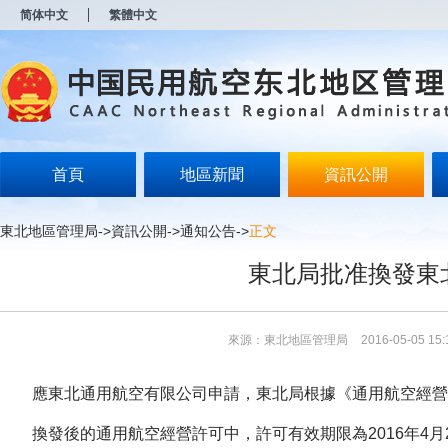
新
简体中文
繁體中文
窗
口
打
开
无
障
碍
说
明
首頁
地區新聞
資訊公開
页
面,
按
東北地區管理局
->
資訊公開
->
通知公告
->
正文
Alt
加
東北局批准換發東
波
浪
键
打
來源：東北地區管理局
2016-05-05 15:
开
导
盲
應東北通用航空有限公司申請，東北局根據《通用航空經營
模
式
換發後的通用航空經營許可中，許可有效期限為2016年4月29