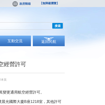
【無障礙瀏覽】
政府郵箱
搜索
互動交流
返回民航
空經營許可
印本頁
其變更通用航空經營許可。
光國際大廈B座1218室，其他許可