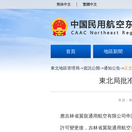
新
简体中文
繁體中文
窗
口
打
开
无
障
碍
说
明
首頁
地區新聞
页
面,
按
東北地區管理局
->
資訊公開
->
通知公告
->
正
Alt
加
東北局批
波
浪
键
打
來源：
开
导
盲
應吉林省翼龍通用航空有限公司申請
模
式
許可變更後，吉林省翼龍通用航空有限