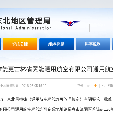
資訊公開
組織機構
辦事服務
文
准變更吉林省翼龍通用航空有限公司通用航
東北地區管理局
2016-05-05 15:10
字體：
大
｜
中
｜
小
列
，東北局根據《通用航空經營許可管理規定》有關要求，批准
公司通用航空經營許可企業地址為長春市綠園區普陽街128號晨