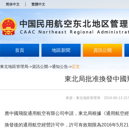
新
简体中文
繁體中文
窗
口
打
开
无
障
碍
说
明
首頁
地區新聞
資訊公開
页
面,
按
東北地區管理局
->
資訊公開
->
通知公告
->
正文
Alt
加
東北局批准換發中國
波
浪
键
打
來源：東北地區管理局
2016-06-13 15:
开
导
盲
應中國飛龍通用航空有限公司申請，東北局根據《通用航空經
模
式
換發後的通用航空經營許可中，許可有效期限為2016年5月21日