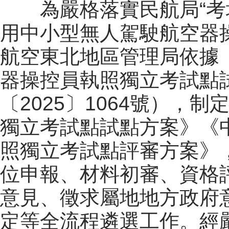
為嚴格落實民航局“考
用中小型無人駕駛航空器
航空東北地區管理局
依據
器操控員執照獨立考試點
〔2025〕1064號），
獨立考試點試點方案》《
照獨立考試點評審方案》
位申報、材料初審、資格
意見、徵求屬地地方政府
定等全流程遴選工作。經