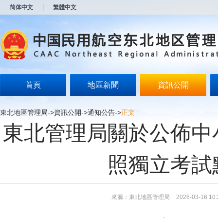
新
简体中文
繁體中文
窗
口
打
开
无
障
碍
说
明
首頁
地區新聞
資訊公開
页
面,
按
東北地區管理局
->
資訊公開
->
通知公告
->
正文
Alt
東北管理局關於公佈中
加
波
浪
键
照獨立考試
打
开
导
盲
模
來源：東北地區管理局
2026-03-16 10:
式